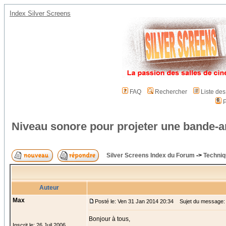
Index Silver Screens
FAQ
Rechercher
Liste de
P
Niveau sonore pour projeter une bande-
Silver Screens Index du Forum
->
Techniq
Auteur
Max
Posté le: Ven 31 Jan 2014 20:34
Sujet du message: 
Bonjour à tous,
Inscrit le: 26 Juil 2006