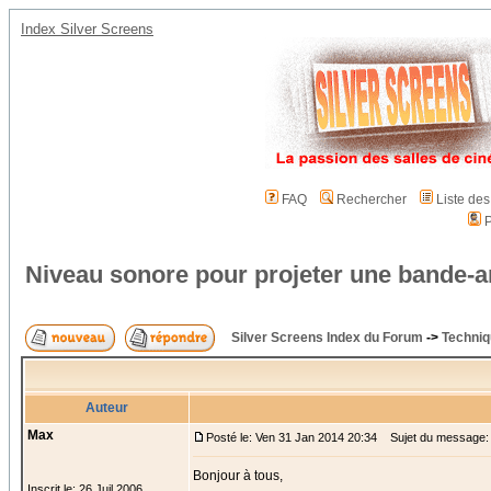
Index Silver Screens
FAQ
Rechercher
Liste de
P
Niveau sonore pour projeter une bande-
Silver Screens Index du Forum
->
Techniq
Auteur
Max
Posté le: Ven 31 Jan 2014 20:34
Sujet du message: 
Bonjour à tous,
Inscrit le: 26 Juil 2006