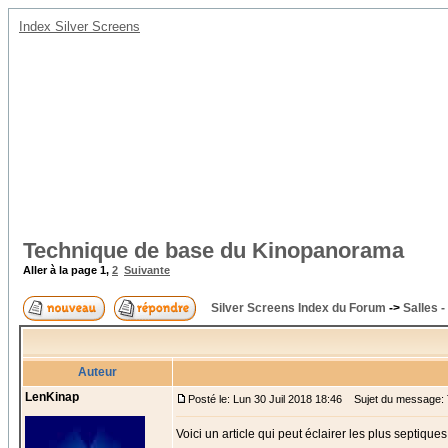
Index Silver Screens
Technique de base du Kinopanorama
Aller à la page
1
,
2
Suivante
Silver Screens Index du Forum
->
Salles -
Auteur
LenKinap
Posté le: Lun 30 Juil 2018 18:46
Sujet du message: 
Voici un article qui peut éclairer les plus septiques