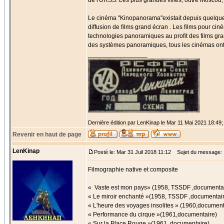
de l'URSS. Les plus grandes villes, outre Moscou, 
Le cinéma "Kinopanorama"existait depuis quelque t
diffusion de films grand écran . Les films pour c
technologies panoramiques au profit des films grand 
des systèmes panoramiques, tous les cinémas ont é
_________________
Dernière édition par LenKinap le Mar 11 Mai 2021 18:49; 
Revenir en haut de page
LenKinap
Posté le: Mar 31 Juil 2018 11:12
Sujet du message:
Filmographie native et composite
« Vaste est mon pays» (1958, TSSDF ,documenta
« Le miroir enchanté »(1958, TSSDF ,documentai
« L'heure des voyages insolites » (1960,document
« Performance du cirque »(1961,documentaire)
« Sur la Place Rouge »(1961, documentaire)