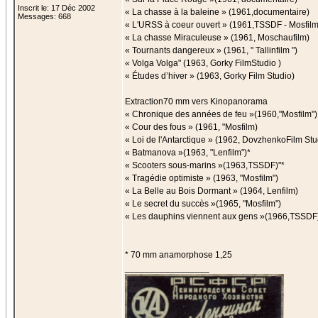
Inscrit le: 17 Déc 2002
« La chasse à la baleine » (1961,documentaire)
Messages: 668
« L'URSS à coeur ouvert » (1961,TSSDF - Mosfilm "
« La chasse Miraculeuse » (1961, Moschaufilm)
« Tournants dangereux » (1961, " Tallinfilm ")
« Volga Volga" (1963, Gorky FilmStudio )
« Études d’hiver » (1963, Gorky Film Studio)
Extraction70 mm vers Kinopanorama
« Chronique des années de feu »(1960,"Mosfilm")
« Cour des fous » (1961, "Mosfilm)
« Loi de l'Antarctique » (1962, DovzhenkoFilm Stu
« Batmanova »(1963, "Lenfilm")*
« Scooters sous-marins »(1963,TSSDF)"*
« Tragédie optimiste » (1963, "Mosfilm")
« La Belle au Bois Dormant » (1964, Lenfilm)
« Le secret du succès »(1965, "Mosfilm")
« Les dauphins viennent aux gens »(1966,TSSDF
* 70 mm anamorphose 1,25
_________________