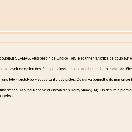
un doubleur SEPMAG. Plus besoin de Choice Tön, le scanner fait office de doubleur 
peut recevoir en option des têtes peu classiques. Le nombre de fournisseurs de têtes 
 une tête « prototype » supportant 7 et 9 pistes. Ce qui va permettre de numériser
une station Da Vinci Resolve et encodés en Dolby Atmos(TM). Fin des trois premi
 isolés.