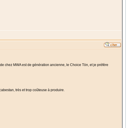
de chez MWA est de génération ancienne, le Choice Tön, et je préfère
abestan, très et trop coûteuse à produire.