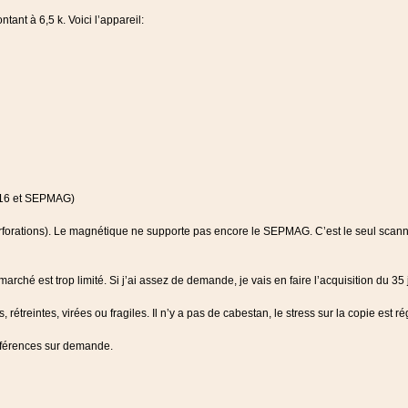
ant à 6,5 k. Voici l’appareil:
 S16 et SEPMAG)
rforations). Le magnétique ne supporte pas encore le SEPMAG. C’est le seul scann
ché est trop limité. Si j’ai assez de demande, je vais en faire l’acquisition du 35 
treintes, virées ou fragiles. Il n’y a pas de cabestan, le stress sur la copie est rég
Références sur demande.