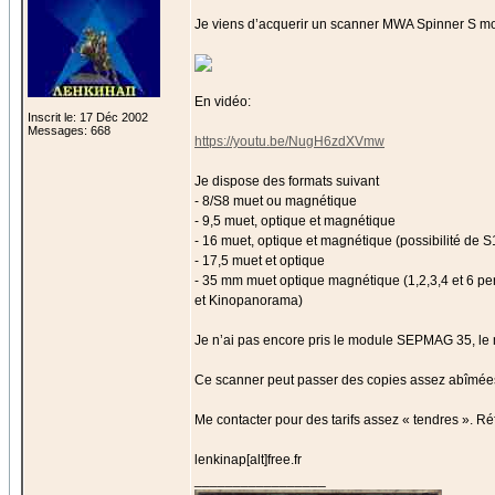
Je viens d’acquerir un scanner MWA Spinner S mont
En vidéo:
Inscrit le: 17 Déc 2002
Messages: 668
https://youtu.be/NugH6zdXVmw
Je dispose des formats suivant
- 8/S8 muet ou magnétique
- 9,5 muet, optique et magnétique
- 16 muet, optique et magnétique (possibilité de
- 17,5 muet et optique
- 35 mm muet optique magnétique (1,2,3,4 et 6 pe
et Kinopanorama)
Je n’ai pas encore pris le module SEPMAG 35, le mar
Ce scanner peut passer des copies assez abîmées, ré
Me contacter pour des tarifs assez « tendres ». 
lenkinap[alt]free.fr
_________________