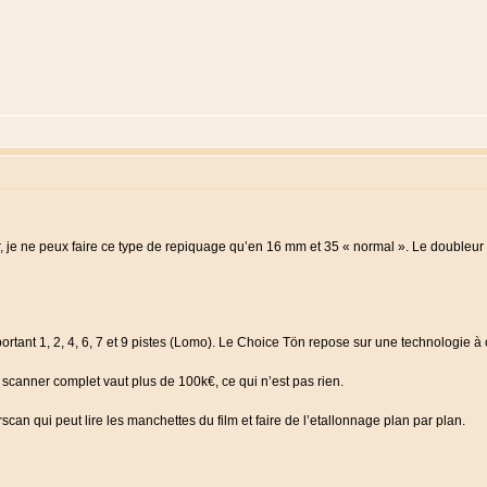
 je ne peux faire ce type de repiquage qu’en 16 mm et 35 « normal ». Le doubleur 
ant 1, 2, 4, 6, 7 et 9 pistes (Lomo). Le Choice Tön repose sur une technologie à c
e scanner complet vaut plus de 100k€, ce qui n’est pas rien.
scan qui peut lire les manchettes du film et faire de l’etallonnage plan par plan.