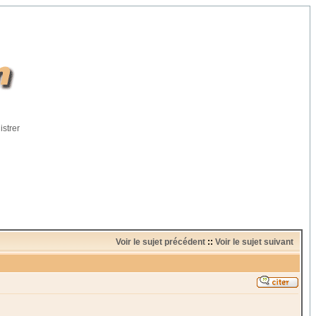
istrer
Voir le sujet précédent
::
Voir le sujet suivant