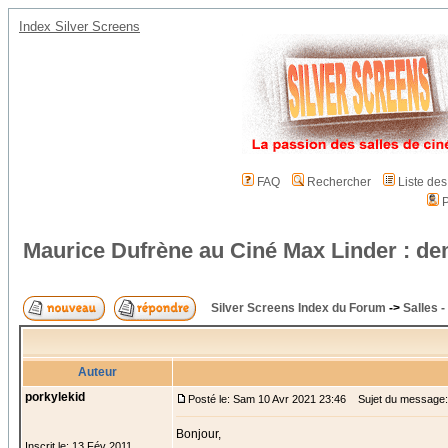
Index Silver Screens
FAQ
Rechercher
Liste de
P
Maurice Dufrène au Ciné Max Linder : d
Silver Screens Index du Forum
->
Salles 
Auteur
porkylekid
Posté le: Sam 10 Avr 2021 23:46
Sujet du message: 
Bonjour,
Inscrit le: 13 Fév 2011