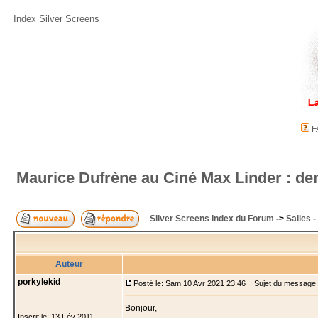
Index Silver Screens
F
Maurice Dufrène au Ciné Max Linder : d
Silver Screens Index du Forum
->
Salles 
Auteur
porkylekid
Posté le: Sam 10 Avr 2021 23:46
Sujet du message: 
Bonjour,
Inscrit le: 13 Fév 2011