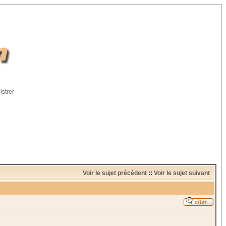
istrer
Voir le sujet précédent
::
Voir le sujet suivant