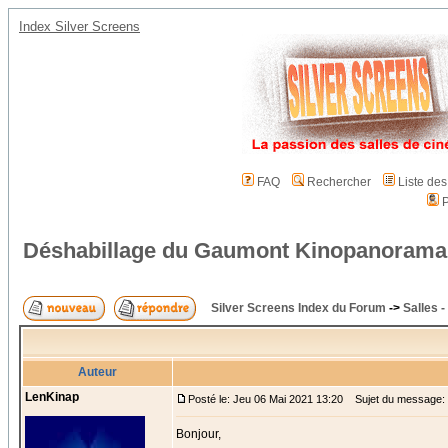
Index Silver Screens
FAQ
Rechercher
Liste de
P
Déshabillage du Gaumont Kinopanorama
Silver Screens Index du Forum
->
Salles -
Auteur
LenKinap
Posté le: Jeu 06 Mai 2021 13:20
Sujet du message: 
Bonjour,