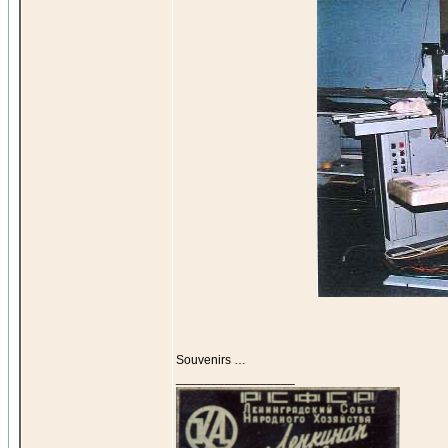
Souvenirs …
_________________