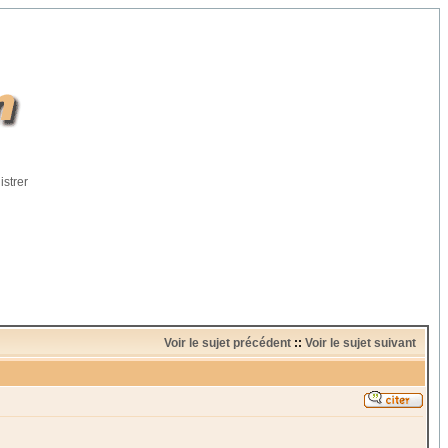
istrer
Voir le sujet précédent
::
Voir le sujet suivant