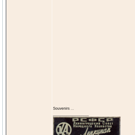
Souvenirs …
_________________