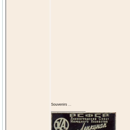
Souvenirs …
_________________