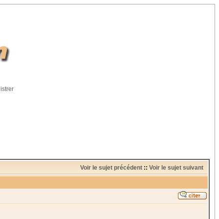
istrer
Voir le sujet précédent
::
Voir le sujet suivant