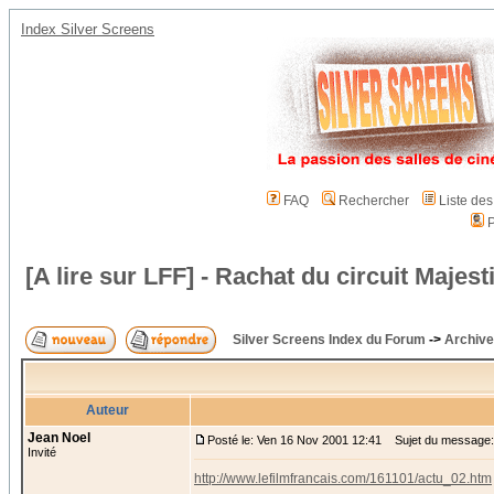
Index Silver Screens
FAQ
Rechercher
Liste de
P
[A lire sur LFF] - Rachat du circuit Majest
Silver Screens Index du Forum
->
Archive
Auteur
Jean Noel
Posté le: Ven 16 Nov 2001 12:41
Sujet du message: [A
Invité
http://www.lefilmfrancais.com/161101/actu_02.htm