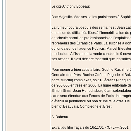
Je cite Anthony Bobeau:
Bac Majestic cède ses salles parisiennes à Sophi
La rumeur courait depuis des semaines : Jean Laba
en raison de difficultés liées à l’immobilisation
ont circulé parmi les professionnels de l’exploita
repreneurs des Écrans de Paris. La surprise a donc
du fondateur de l’agence Publicis, Marcel Bleustei
production. À l’issue de la vente conclue le 9 nov
ses actions. Il s’est déclaré “satisfait que les s
Pour mener à bien cette affaire, Sophie Rachline D
Germain-des-Prés, Racine Odéon, Pagode et Balzac
porte sur cinq complexes, soit 13 écrans (Arlequin
de 900 000 entrées en 2000. La ligne éditoriale d
Simon Simsi. Jean Henochsberg étant cofondateur 
carte sera étendue aux Écrans de Paris. Interrogé
d’établir la pertinence ou non d’une telle offre. De
bientôt Beauvais, Compiègne et Brest.
A. Bobeau
Extrait du film fraçais du 16/11/01 - (C) LFF /2001