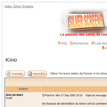
Index Silver Screens
FAQ
Rechercher
Liste de
P
Kino
Silver Screens Index du Forum
->
Archive
Auteur
jean jacques
Posté le: Mar 17 Sep 2002 19:15
Sujet du message:
Invité
les travaux de demolition du kinon ont ils commen