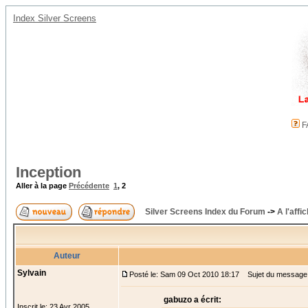
Index Silver Screens
F
Inception
Aller à la page
Précédente
1
,
2
Silver Screens Index du Forum
->
A l'affi
Auteur
Sylvain
Posté le: Sam 09 Oct 2010 18:17
Sujet du message
gabuzo a écrit:
Inscrit le: 23 Avr 2005