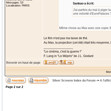
Messages: 53
Sankao a écrit:
Localisation: PARIS
J'ai parfois du mal à piger la
une volonté d'EuroPalaces ?
Même chose au Max avec une copie
Le film n'est pas ma tasse de thé.
Au Max, la projection (cet été) était très moyenne, l
_________________
"Le cinéma, c'est la guerre !"
F. Lang in "Le Mépris" de J.L. Godard
Revenir en haut de page
Mon
Silver Screens Index du Forum
->
A l'affi
Page
2
sur
2