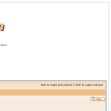
istrer
Voir le sujet précédent
::
Voir le sujet suivant