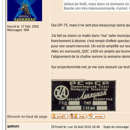
défaut de fixité, mais dans ce domaine on 
Bande son très impressionnante. A priori, 
Oui DP-75, mais il ne sert plus beaucoup (ainsi q
Inscrit le: 17 Déc 2002
Messages: 668
J'ai fait sa vision ce matin dans "ma" salle munici
franchement à désirer, c'est rempli d'effets specta
pour voir avant mercredi. On est bi-amplifié sur le
Altec en surround), QSC 1400 en amplis qui tourn
l’alignement de la chaîne sonore la semaine derni
Sur projectionniste.net, je me suis rassuré car tou
...
_________________
Revenir en haut de page
gabuzo
Posté le: Lun 16 Aoû 2010 16:46
Sujet du message: