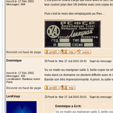
C'est plus le Grand Large qui vibre avec le son, c
Inscrit le: 17 Déc 2002
Messages: 668
leur couloir plan des V8 (même avec une copie écl
Puis c'est le mois des remplaçants au Rex ...
_________________
Revenir en haut de page
Dominique
Posté le: Mar 27 Juil 2010 18:42
Sujet du message:
Vu ce matin au marignan salle 3, belle copie ne effet
Inscrit le: 17 Déc 2002
mais dans ce domaine on devient difficile avec l
Messages: 355
Localisation: Banlieue ouest
Bande son très impressionnante. A priori, la salle
Paris
Revenir en haut de page
LenKinap
Posté le: Mar 27 Juil 2010 20:01
Sujet du message:
Dominique a écrit:
Vu ce matin au marignan salle 3, belle copie