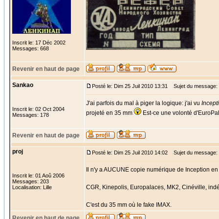
Inscrit le: 17 Déc 2002
Messages: 668
Revenir en haut de page
Sankao
Posté le: Dim 25 Juil 2010 13:31
Sujet du message:
J'ai parfois du mal à piger la logique: j'ai vu
Incept
Inscrit le: 02 Oct 2004
projeté en 35 mm
Est-ce une volonté d'EuroPal
Messages: 178
Revenir en haut de page
proj
Posté le: Dim 25 Juil 2010 14:02
Sujet du message:
Il n'y a AUCUNE copie numérique de Inception en c
Inscrit le: 01 Aoû 2006
Messages: 203
CGR, Kinepolis, Europalaces, MK2, Cinéville, ind
Localisation: Lille
C'est du 35 mm où le fake IMAX.
Revenir en haut de page