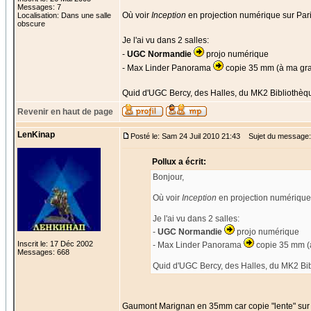
Messages: 7
Où voir
Inception
en projection numérique sur Par
Localisation: Dans une salle
obscure
Je l'ai vu dans 2 salles:
-
UGC Normandie
projo numérique
- Max Linder Panorama
copie 35 mm (à ma gra
Quid d'UGC Bercy, des Halles, du MK2 Bibliothèq
Revenir en haut de page
LenKinap
Posté le: Sam 24 Juil 2010 21:43
Sujet du message: 
Pollux a écrit:
Bonjour,
Où voir
Inception
en projection numérique 
Je l'ai vu dans 2 salles:
-
UGC Normandie
projo numérique
Inscrit le: 17 Déc 2002
- Max Linder Panorama
copie 35 mm (
Messages: 668
Quid d'UGC Bercy, des Halles, du MK2 Bi
Gaumont Marignan en 35mm car copie "lente" sur 