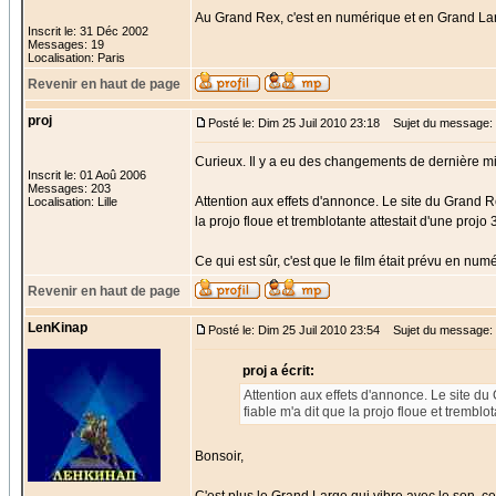
Au Grand Rex, c'est en numérique et en Grand Lar
Inscrit le: 31 Déc 2002
Messages: 19
Localisation: Paris
Revenir en haut de page
proj
Posté le: Dim 25 Juil 2010 23:18
Sujet du message:
Curieux. Il y a eu des changements de dernière mi
Inscrit le: 01 Aoû 2006
Messages: 203
Attention aux effets d'annonce. Le site du Grand R
Localisation: Lille
la projo floue et tremblotante attestait d'une proj
Ce qui est sûr, c'est que le film était prévu en n
Revenir en haut de page
LenKinap
Posté le: Dim 25 Juil 2010 23:54
Sujet du message:
proj a écrit:
Attention aux effets d'annonce. Le site d
fiable m'a dit que la projo floue et trembl
Bonsoir,