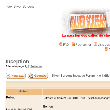
Index Silver Screens
FAQ
Rechercher
Liste de
P
Inception
Aller à la page
1
,
2
Suivante
Silver Screens Index du Forum
->
A l'affi
Auteur
Pollux
Posté le: Sam 24 Juil 2010 18:33
Sujet du message: 
Bonjour,
Inscrit le: 26 Mai 2005