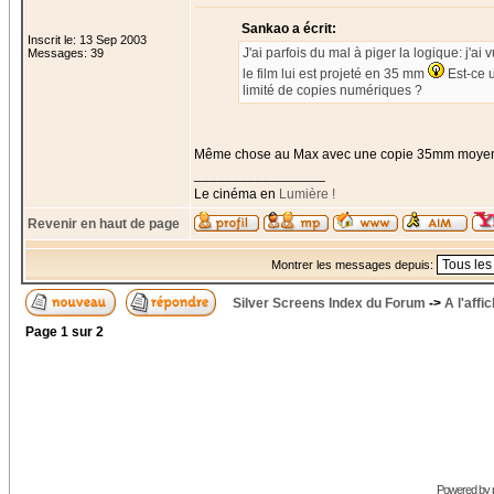
Sankao a écrit:
Inscrit le: 13 Sep 2003
J'ai parfois du mal à piger la logique: j'ai 
Messages: 39
le film lui est projeté en 35 mm
Est-ce 
limité de copies numériques ?
Même chose au Max avec une copie 35mm moye
_________________
Le cinéma en
Lumière !
Revenir en haut de page
Montrer les messages depuis:
Silver Screens Index du Forum
->
A l'affi
Page
1
sur
2
Powered by