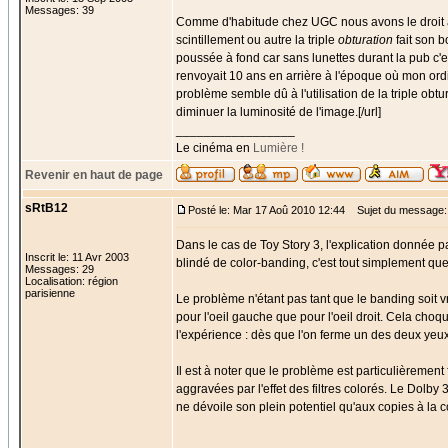
Messages: 39
Comme d'habitude chez UGC nous avons le droit à 
scintillement ou autre la triple
obturation
fait son b
poussée à fond car sans lunettes durant la pub c'e
renvoyait 10 ans en arrière à l'époque où mon ordi
problème semble dû à l'utilisation de la triple obtu
diminuer la luminosité de l'image.[/url]
_________________
Le cinéma en
Lumière !
Revenir en haut de page
sRtB12
Posté le: Mar 17 Aoû 2010 12:44
Sujet du message:
Dans le cas de Toy Story 3, l'explication donnée p
Inscrit le: 11 Avr 2003
blindé de color-banding, c'est tout simplement qu
Messages: 29
Localisation: région
parisienne
Le problème n'étant pas tant que le banding soit 
pour l'oeil gauche que pour l'oeil droit. Cela choq
l'expérience : dès que l'on ferme un des deux yeux
Il est à noter que le problème est particulièremen
aggravées par l'effet des filtres colorés. Le Dolby
ne dévoile son plein potentiel qu'aux copies à la c