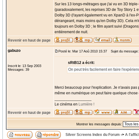
Sur les 13 longs-métrages que j'ai vu en 3D triple
(paradoxalement, les reprises 3D de Toy Story 1 et
Dolby 3D (l'ayant également vu en XpanD à l'ex-P
dérangeant, mais moins qu'en Dolby 3D). Cela m'
toujours en Dolby 3D ; le film ayant suivi (Drago
entièrement de nuit.
Revenir en haut de page
gabuzo
Posté le: Mar 17 Aoû 2010 15:37
Sujet du message:
sRtB12 a écrit:
Inscrit le: 13 Sep 2003
On peut très facilement en faire l'expérie
Messages: 39
Merci beaucoup pour l'explication. Je n'avais pas p
même en numérique on peut faire quelque chose 
_________________
Le cinéma en
Lumière !
Revenir en haut de page
Montrer les messages depuis:
Silver Screens Index du Forum
->
A l'affi