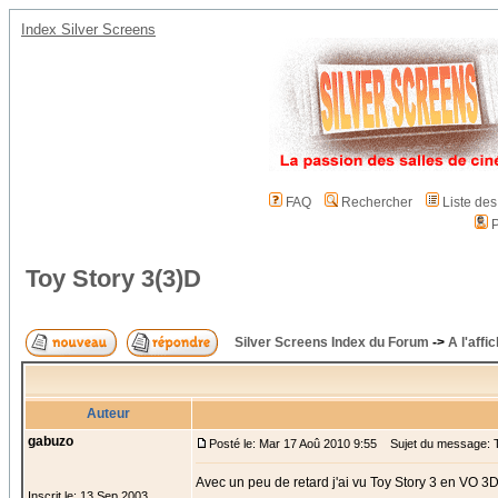
Index Silver Screens
FAQ
Rechercher
Liste de
P
Toy Story 3(3)D
Silver Screens Index du Forum
->
A l'affi
Auteur
gabuzo
Posté le: Mar 17 Aoû 2010 9:55
Sujet du message: T
Avec un peu de retard j'ai vu Toy Story 3 en VO 3D
Inscrit le: 13 Sep 2003