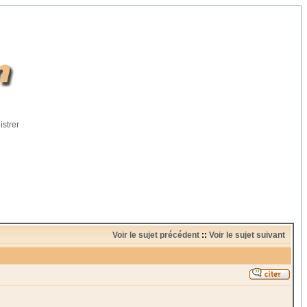
istrer
Voir le sujet précédent
::
Voir le sujet suivant