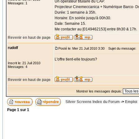
Un opérateur titulaire du CAP.
Messages: 1
Projecteur Cinemeccanica + Numérique Barco- D
Durée: 1 semaine à 35h.
Horaire: En soirée jusqu'à 00h30.
Date: Semaine 15.
Me contacter au [0149462153] entre 8h30 & 17h.
Revenir en haut de page
rudolf
Posté le: Mer 21 Juil 2010 3:30
Sujet du message:
L'offre tient-elle toujours?
Inscrit le: 21 Juil 2010
Messages: 4
Revenir en haut de page
Montrer les messages depuis:
Silver Screens Index du Forum
->
Emploi
Page
1
sur
1