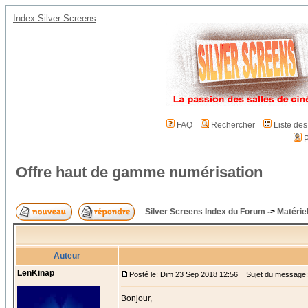
Index Silver Screens
FAQ
Rechercher
Liste de
P
Offre haut de gamme numérisation
Silver Screens Index du Forum
->
Matérie
Auteur
LenKinap
Posté le: Dim 23 Sep 2018 12:56
Sujet du message: 
Bonjour,