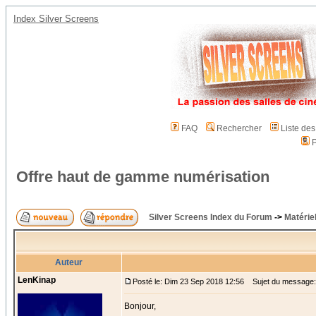
Index Silver Screens
FAQ
Rechercher
Liste de
P
Offre haut de gamme numérisation
Silver Screens Index du Forum
->
Matérie
Auteur
LenKinap
Posté le: Dim 23 Sep 2018 12:56
Sujet du message: 
Bonjour,