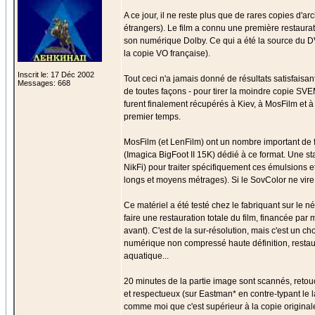
A ce jour, il ne reste plus que de rares copies d
étrangers). Le film a connu une première restau
son numérique Dolby. Ce qui a été la source du DV
la copie VO française).
Inscrit le: 17 Déc 2002
Tout ceci n'a jamais donné de résultats satisfais
Messages: 668
de toutes façons - pour tirer la moindre copie S
furent finalement récupérés à Kiev, à MosFilm et 
premier temps.
MosFilm (et LenFilm) ont un nombre important de f
(Imagica BigFoot II 15K) dédié à ce format. Une st
NikFi) pour traiter spécifiquement ces émulsions e
longs et moyens métrages). Si le SovColor ne vire p
Ce matériel a été testé chez le fabriquant sur le n
faire une restauration totale du film, financée par 
avant). C'est de la sur-résolution, mais c'est un 
numérique non compressé haute définition, restau
aquatique...
20 minutes de la partie image sont scannés, retou
et respectueux (sur Eastman* en contre-typant le la
comme moi que c'est supérieur à la copie original