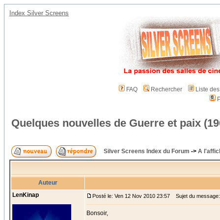
Index Silver Screens
FAQ
Rechercher
Liste de
P
Quelques nouvelles de Guerre et paix (19
Silver Screens Index du Forum
->
A l'affi
Auteur
LenKinap
Posté le: Ven 12 Nov 2010 23:57
Sujet du message: 
Bonsoir,