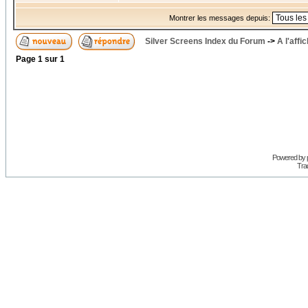
Montrer les messages depuis:
Silver Screens Index du Forum
->
A l'affi
Page
1
sur
1
Powered by
Trad