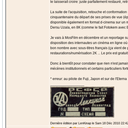
le laisserait croire: juste parfaitement restauré, r
La suite de l'acquisition, retouche et conformation
cinquantenaire du départ de ses prises de vue (ép
disponible également en format d-cinema sur un ma
Dersu Uzala, en 8K (comme le fait Fotokem avec Ba
Je vais à MosFilm en décembre et un reportage sur l
disposition des internautes un cinéma en ligne o
bon nombre avec sous-titres français (ça vient de
restaurations/numérisation 2K ... Le prix est gratu
Donc à bientôt pour constater que rien n'est jamai
mécènes institutionnels et certains particuliers for
* erreur: au pilote de Fuji, Japon et sur de l'Eterna
_________________
Dernière édition par LenKinap le Sam 18 Déc 2010 22:42;