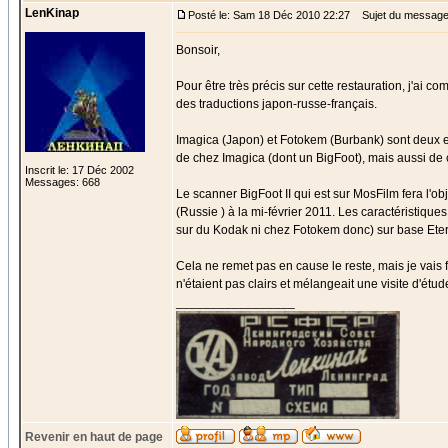
LenKinap
Posté le: Sam 18 Déc 2010 22:27
Sujet du message: 
Bonsoir,
Pour être très précis sur cette restauration, j'ai 
des traductions japon-russe-français.
Imagica (Japon) et Fotokem (Burbank) sont deux ent
de chez Imagica (dont un BigFoot), mais aussi de c
Inscrit le: 17 Déc 2002
Messages: 668
Le scanner BigFoot II qui est sur MosFilm fera l'o
(Russie ) à la mi-février 2011. Les caractéristiqu
sur du Kodak ni chez Fotokem donc) sur base Ete
Cela ne remet pas en cause le reste, mais je vais 
n'étaient pas clairs et mélangeait une visite d'étude
_________________
Revenir en haut de page