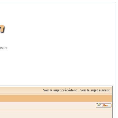
istrer
Voir le sujet précédent
::
Voir le sujet suivant