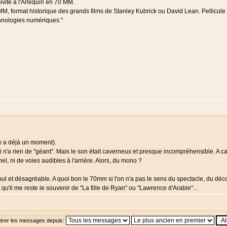
ité à l'Arlequin en 70 MM.
, format historique des grands films de Stanley Kubrick ou David Lean. Pellicule d
hnologies numériques."
l y a déjà un moment).
i n'a rien de "géant". Mais le son était caverneux et presque incompréhensible. A cau
nnel, ni de voies audibles à l'arrière. Alors, du mono ?
 nul et désagréable. A quoi bon le 70mm si l'on n'a pas le sens du spectacle, du déc
qu'il me reste le souvenir de "La fille de Ryan" ou "Lawrence d'Arabie"...
trer les messages depuis: