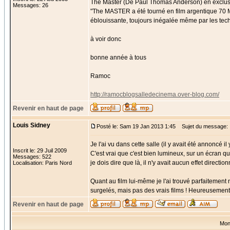
The Master (De Paul Thomas Anderson) en exclusiv
Messages: 26
"The MASTER a été tourné en film argentique 70 MM
éblouissante, toujours inégalée même par les tec
à voir donc
bonne année à tous
Ramoc
http://ramocblogsalledecinema.over-blog.com/
Revenir en haut de page
Louis Sidney
Posté le: Sam 19 Jan 2013 1:45
Sujet du message:
Je l'ai vu dans cette salle (il y avait été annoncé i
Inscrit le: 29 Juil 2009
C'est vrai que c'est bien lumineux, sur un écran qu
Messages: 522
je dois dire que là, il n'y avait aucun effet directio
Localisation: Paris Nord
Quant au film lui-même je l'ai trouvé parfaitement
surgelés, mais pas des vrais films ! Heureusement 
Revenir en haut de page
Mon