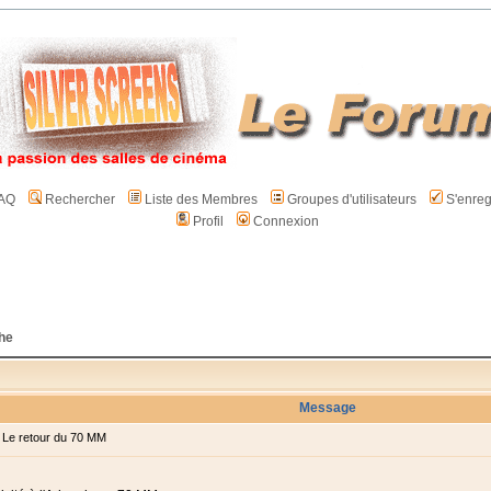
AQ
Rechercher
Liste des Membres
Groupes d'utilisateurs
S'enreg
Profil
Connexion
che
Message
Le retour du 70 MM