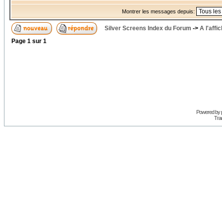
Montrer les messages depuis:
Silver Screens Index du Forum
->
A l'affi
Page
1
sur
1
Powered by
Trad