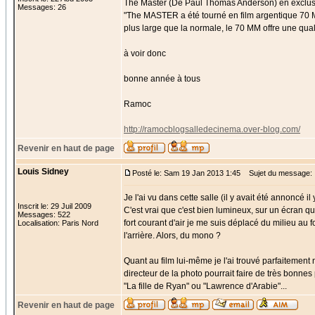
The Master (De Paul Thomas Anderson) en exclusiv
Messages: 26
"The MASTER a été tourné en film argentique 70 MM
plus large que la normale, le 70 MM offre une qua
à voir donc
bonne année à tous
Ramoc
http://ramocblogsalledecinema.over-blog.com/
Revenir en haut de page
Louis Sidney
Posté le: Sam 19 Jan 2013 1:45
Sujet du message:
Je l'ai vu dans cette salle (il y avait été annoncé i
Inscrit le: 29 Juil 2009
C'est vrai que c'est bien lumineux, sur un écran q
Messages: 522
fort courant d'air je me suis déplacé du milieu au fo
Localisation: Paris Nord
l'arrière. Alors, du mono ?
Quant au film lui-même je l'ai trouvé parfaitement
directeur de la photo pourrait faire de très bonne
"La fille de Ryan" ou "Lawrence d'Arabie"...
Revenir en haut de page