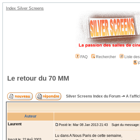
Index Silver Screens
FAQ
Rechercher
Liste de
P
Le retour du 70 MM
Silver Screens Index du Forum
->
A l'affi
Auteur
Laurent
Posté le: Mar 08 Jan 2013 21:43
Sujet du message: 
Lu dans A Nous Paris de cette semaine,
Inscrit le: 22 Aoû 2003