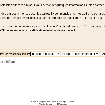
a profession sur ce forum pour vous demander quelques informations sur les norme
 des bandes-annonces pour les salles. Évidemment les normes audio ne sont pas l
 projectionniste ayant diffusé la bande-annonce en questions m'a dit qu'elle était 10
mique sonore recommandée pour la diffusion d'une bande-annonce ? Et surtout quel
 DCP ou en amont à la mastérisation de la bande-annonce ?
trer les messages depuis:
ue générale
Powered by
phpBB
© 2001, 2005 phpBB Group
Traduction par :
phpBB-fr.com