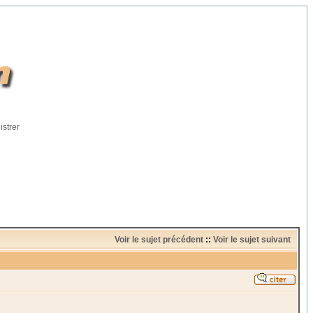
istrer
Voir le sujet précédent
::
Voir le sujet suivant