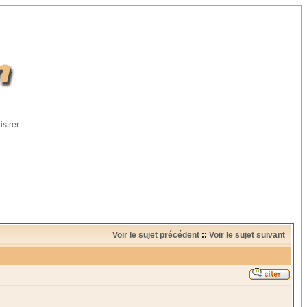
istrer
Voir le sujet précédent
::
Voir le sujet suivant