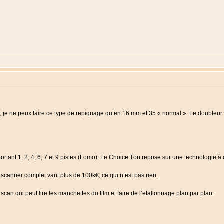
 je ne peux faire ce type de repiquage qu’en 16 mm et 35 « normal ». Le doubleur 
ant 1, 2, 4, 6, 7 et 9 pistes (Lomo). Le Choice Tön repose sur une technologie à c
e scanner complet vaut plus de 100k€, ce qui n’est pas rien.
scan qui peut lire les manchettes du film et faire de l’etallonnage plan par plan.