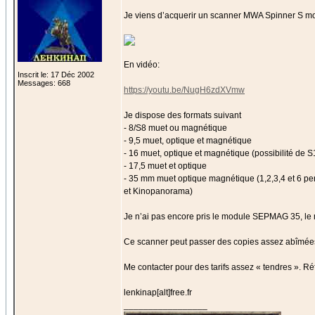
Je viens d’acquerir un scanner MWA Spinner S mont
En vidéo:
Inscrit le: 17 Déc 2002
Messages: 668
https://youtu.be/NugH6zdXVmw
Je dispose des formats suivant
- 8/S8 muet ou magnétique
- 9,5 muet, optique et magnétique
- 16 muet, optique et magnétique (possibilité de
- 17,5 muet et optique
- 35 mm muet optique magnétique (1,2,3,4 et 6 pe
et Kinopanorama)
Je n’ai pas encore pris le module SEPMAG 35, le mar
Ce scanner peut passer des copies assez abîmées, ré
Me contacter pour des tarifs assez « tendres ». 
lenkinap[alt]free.fr
_________________