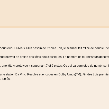
un doubleur SEPMAG. Plus besoin de Choice Tön, le scanner fait office de doubleur 
peut recevoir en option des têtes peu classiques. Le nombre de fournisseurs de têtes 
 une tête « prototype » supportant 7 et 9 pistes. Ce qui va permettre de numériser
une station Da Vinci Resolve et encodés en Dolby Atmos(TM). Fin des trois premi
 isolés.