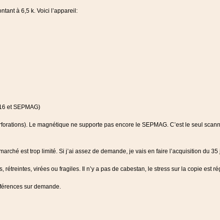
ant à 6,5 k. Voici l’appareil:
 S16 et SEPMAG)
rforations). Le magnétique ne supporte pas encore le SEPMAG. C’est le seul scann
ché est trop limité. Si j’ai assez de demande, je vais en faire l’acquisition du 35 
treintes, virées ou fragiles. Il n’y a pas de cabestan, le stress sur la copie est rég
Références sur demande.