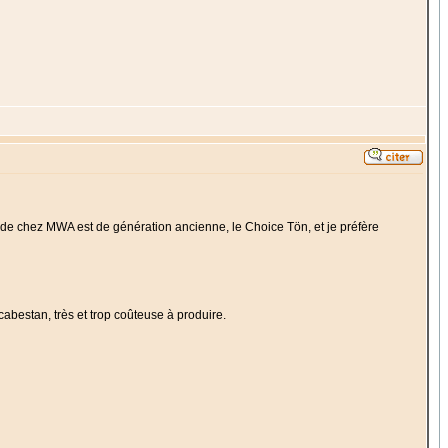
de chez MWA est de génération ancienne, le Choice Tön, et je préfère
abestan, très et trop coûteuse à produire.