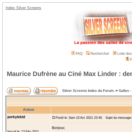
Index Silver Screens
FAQ
Rechercher
Liste de
P
Maurice Dufrène au Ciné Max Linder : d
Silver Screens Index du Forum
->
Salles 
Auteur
porkylekid
Posté le: Sam 10 Avr 2021 23:46
Sujet du message: 
Bonjour,
Inscrit le: 13 Fév 2011