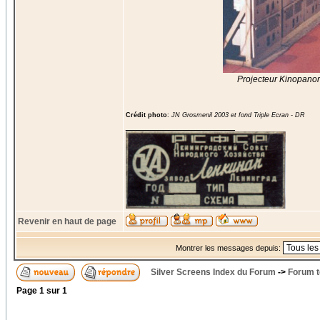
Projecteur Kinopano
Crédit photo
:
JN Grosmenil 2003 et fond Triple Ecran - DR
_________________
Revenir en haut de page
Montrer les messages depuis:
Silver Screens Index du Forum
->
Forum t
Page
1
sur
1