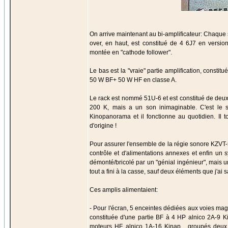
On arrive maintenant au bi-amplificateur: Chaque 
over, en haut, est constitué de 4 6J7 en vers
montée en "cathode follower".
Le bas est la "vraie" partie amplification, const
50 W BF+ 50 W HF en classe A.
Le rack est nommé 51U-6 et est constitué de deux 
200 K, mais a un son inimaginable. C'est le s
Kinopanorama et il fonctionne au quotidien. Il
d'origine !
Pour assurer l'ensemble de la régie sonore KZVT-
contrôle et d'alimentations annexes et enfin un
démonté/bricolé par un "génial ingénieur", mais u
tout a fini à la casse, sauf deux éléments que j'ai 
Ces amplis alimentaient:
- Pour l'écran, 5 enceintes dédiées aux voies ma
constituée d'une partie BF à 4 HP alnico 2A-9 
moteurs HF alnico 1A-16 Kinap , groupés deux à