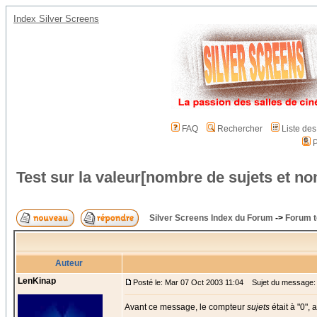
Index Silver Screens
FAQ
Rechercher
Liste de
P
Test sur la valeur[nombre de sujets et 
Silver Screens Index du Forum
->
Forum t
Auteur
LenKinap
Posté le: Mar 07 Oct 2003 11:04
Sujet du message: T
Avant ce message, le compteur
sujets
était à "0",