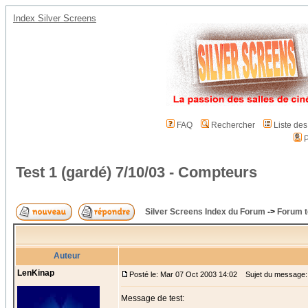
Index Silver Screens
FAQ
Rechercher
Liste de
P
Test 1 (gardé) 7/10/03 - Compteurs
Silver Screens Index du Forum
->
Forum t
Auteur
LenKinap
Posté le: Mar 07 Oct 2003 14:02
Sujet du message: 
Message de test: