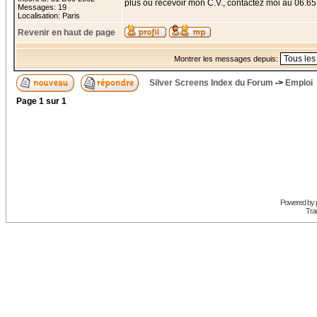
plus ou recevoir mon C.V., contactez moi au 06.65
Messages: 19
Localisation: Paris
Revenir en haut de page
Montrer les messages depuis:
Silver Screens Index du Forum
->
Emploi
Page
1
sur
1
Powered by
Trad