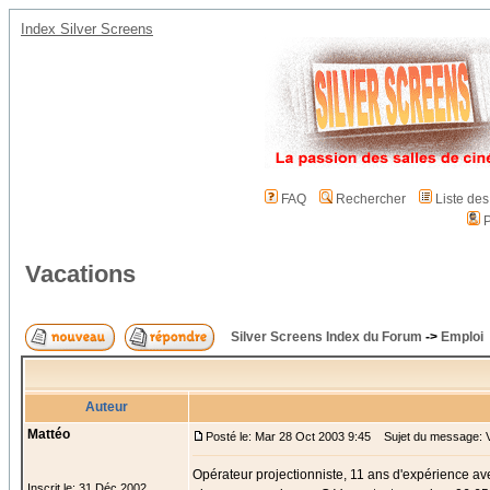
Index Silver Screens
FAQ
Rechercher
Liste de
P
Vacations
Silver Screens Index du Forum
->
Emploi
Auteur
Mattéo
Posté le: Mar 28 Oct 2003 9:45
Sujet du message: V
Opérateur projectionniste, 11 ans d'expérience ave
Inscrit le: 31 Déc 2002