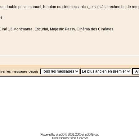
 que double poste manuel, Kinoton ou cinemeccanica, je suis à la recherche de rem
d.
, Ciné 13 Montmartre, Escurial, Majestic Passy, Cinéma des Cinéates.
trer les messages depuis:
Powered by
phpBB
© 2001, 2005 phpBB Group
Traduction par :
phpBB-fr.com