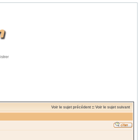
istrer
Voir le sujet précédent
::
Voir le sujet suivant