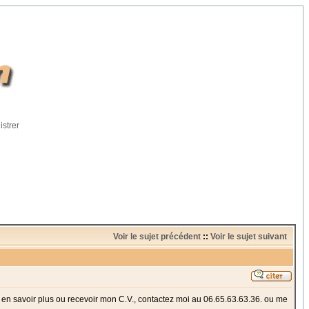
istrer
Voir le sujet précédent
::
Voir le sujet suivant
r en savoir plus ou recevoir mon C.V., contactez moi au 06.65.63.63.36. ou me