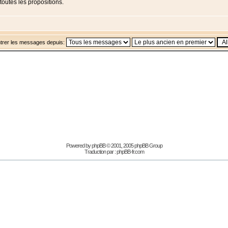
 toutes les propositions.
trer les messages depuis:
Powered by
phpBB
© 2001, 2005 phpBB Group
Traduction par :
phpBB-fr.com