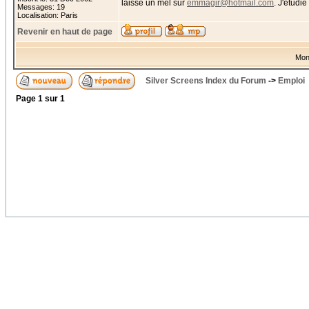
laissé un mel sur
emmagir@hotmail.com
. J'étudie
Messages: 19
Localisation: Paris
Revenir en haut de page
Mon
Silver Screens Index du Forum
->
Emploi
Page
1
sur
1