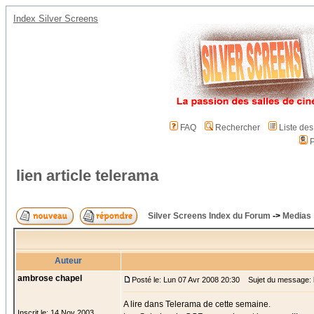
Index Silver Screens
FAQ
Rechercher
Liste de
P
lien article telerama
Silver Screens Index du Forum
->
Medias
Auteur
ambrose chapel
Posté le: Lun 07 Avr 2008 20:30
Sujet du message: li
A lire dans Telerama de cette semaine.
Inscrit le: 14 Nov 2003