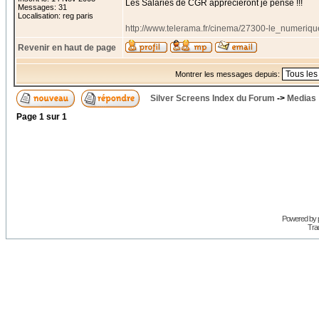
Les Salaries de CGR apprecieront je pense !!!
Messages: 31
Localisation: reg paris
http://www.telerama.fr/cinema/27300-le_numeri
Revenir en haut de page
Montrer les messages depuis:
Silver Screens Index du Forum
->
Medias
Page
1
sur
1
Powered by
Trad