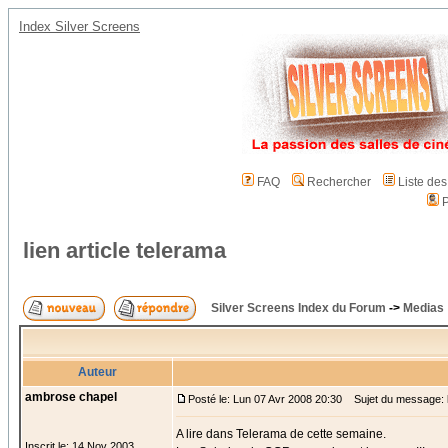
Index Silver Screens
FAQ
Rechercher
Liste de
P
lien article telerama
Silver Screens Index du Forum
->
Medias
Auteur
ambrose chapel
Posté le: Lun 07 Avr 2008 20:30
Sujet du message: li
A lire dans Telerama de cette semaine.
Inscrit le: 14 Nov 2003