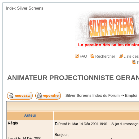
Index Silver Screens
FAQ
Rechercher
Liste de
P
ANIMATEUR PROJECTIONNISTE GERANT
Silver Screens Index du Forum
->
Emploi
Auteur
Régis
Posté le: Mar 14 Déc 2004 19:01
Sujet du messag
Bonjour,
Inscrit le: 14 Déc 2004