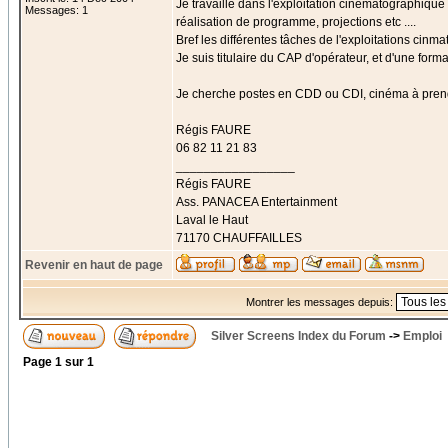
Je travaille dans l'exploitation cinématographiqu
Messages: 1
réalisation de programme, projections etc ....
Bref les différentes tâches de l'exploitations cinm
Je suis titulaire du CAP d'opérateur, et d'une for
Je cherche postes en CDD ou CDI, cinéma à prend
Régis FAURE
06 82 11 21 83
_________________
Régis FAURE
Ass. PANACEA Entertainment
Laval le Haut
71170 CHAUFFAILLES
Revenir en haut de page
Montrer les messages depuis:
Silver Screens Index du Forum
->
Emploi
Page
1
sur
1