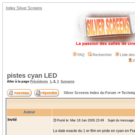
Index Silver Screens
FAQ
Rechercher
Liste de
P
pistes cyan LED
Aller à la page
Précédente
1
,
2
,
3
Suivante
Silver Screens Index du Forum
->
Techniq
Auteur
Invité
Posté le: Mar 18 Jan 2005 23:49
Sujet du message:
La date exacte du 1 er film en piste en cyan en Fr