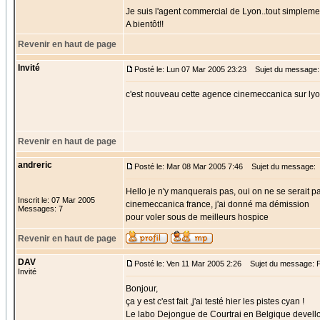
Je suis l'agent commercial de Lyon..tout simplement
A bientôt!!
Revenir en haut de page
Invité
Posté le: Lun 07 Mar 2005 23:23
Sujet du message:
c'est nouveau cette agence cinemeccanica sur lyo
Revenir en haut de page
andreric
Posté le: Mar 08 Mar 2005 7:46
Sujet du message:
Hello je n'y manquerais pas, oui on ne se serait p
Inscrit le: 07 Mar 2005
cinemeccanica france, j'ai donné ma démission
Messages: 7
pour voler sous de meilleurs hospice
Revenir en haut de page
DAV
Posté le: Ven 11 Mar 2005 2:26
Sujet du message: 
Invité
Bonjour,
ça y est c'est fait ,j'ai testé hier les pistes cyan !
Le labo Dejongue de Courtrai en Belgique devellope