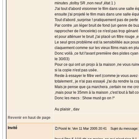
minutes ,dolby SR ,non neuf ,état 1 )
J'ai tout d'abord visionner le film dans une salle é
ensuite j'ai projeté le film mais dans une salle équ
Tout d'abord ,surprise ! pratiquement pas de perte 
Par contre ,un léger bruit de fond (un genre de b
rapprocher de l'enceinte) ce n'est pas trop génant c
et pour atténuer le bruit ,j'ai placé un filtre rouge 
Le seul gros problème est la sensibilitée aux poussi
claquement comme sur les vieux films mais en plus 
Donc voilà ,ce fut l'avant première des pistes cyan ,
le 30/03)
Pour ce qui ont un projo à la maison ,ne vous ruin
si la copie n'est pas usée.
Reste à essayer le filtre vert (comme je vous avez
totalement , je n'ai pas essayé ,j'ai du rendre la c
Mais je pense que ça marchera ,certain ne me croy
,mais pour le 35mm à la maison ,c'est tout à fait co
Donc les mecs : Show must go on !*
Au plaisir , dav
Revenir en haut de page
Invité
Posté le: Ven 11 Mar 2005 20:41
Sujet du message: