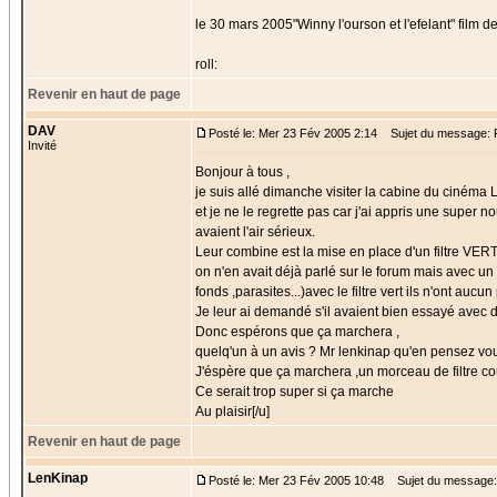
le 30 mars 2005"Winny l'ourson et l'efelant" film d
roll:
Revenir en haut de page
DAV
Posté le: Mer 23 Fév 2005 2:14
Sujet du message:
Invité
Bonjour à tous ,
je suis allé dimanche visiter la cabine du cinéma
et je ne le regrette pas car j'ai appris une super n
avaient l'air sérieux.
Leur combine est la mise en place d'un filtre VERT 
on n'en avait déjà parlé sur le forum mais avec un
fonds ,parasites...)avec le filtre vert ils n'ont aucu
Je leur ai demandé s'il avaient bien essayé avec 
Donc espérons que ça marchera ,
quelq'un à un avis ? Mr lenkinap qu'en pensez vo
J'éspère que ça marchera ,un morceau de filtre co
Ce serait trop super si ça marche
Au plaisir[/u]
Revenir en haut de page
LenKinap
Posté le: Mer 23 Fév 2005 10:48
Sujet du message