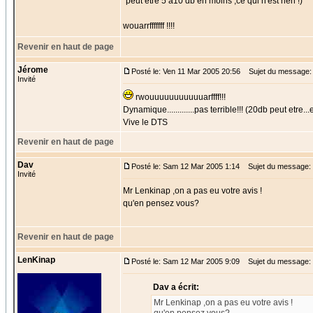
"peut être 5 à10 db en moins ,ce qui n'est rien !) "
wouarrfffffff !!!!
Revenir en haut de page
Jérome
Posté le: Ven 11 Mar 2005 20:56
Sujet du message:
Invité
rwouuuuuuuuuuuarffff!!!
Dynamique.............pas terrible!!! (20db peut etre...
Vive le DTS
Revenir en haut de page
Dav
Posté le: Sam 12 Mar 2005 1:14
Sujet du message:
Invité
Mr Lenkinap ,on a pas eu votre avis !
qu'en pensez vous?
Revenir en haut de page
LenKinap
Posté le: Sam 12 Mar 2005 9:09
Sujet du message:
Dav a écrit:
Mr Lenkinap ,on a pas eu votre avis !