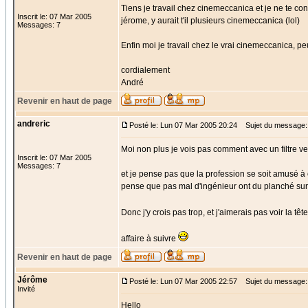
Tiens je travail chez cinemeccanica et je ne te co
Inscrit le: 07 Mar 2005
jérome, y aurait t'il plusieurs cinemeccanica (lol)
Messages: 7
Enfin moi je travail chez le vrai cinemeccanica, p
cordialement
André
Revenir en haut de page
andreric
Posté le: Lun 07 Mar 2005 20:24
Sujet du message:
Moi non plus je vois pas comment avec un filtre ve
Inscrit le: 07 Mar 2005
Messages: 7
et je pense pas que la profession se soit amusé à obl
pense que pas mal d'ingénieur ont du planché sur
Donc j'y crois pas trop, et j'aimerais pas voir la têt
affaire à suivre
Revenir en haut de page
Jérôme
Posté le: Lun 07 Mar 2005 22:57
Sujet du message
Invité
Hello