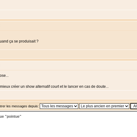
:
m quand ça se produisait ?
:
ose...
t mieux créer un show alternatif court et le lancer en cas de doute...
trer les messages depuis:
ue "pointue"