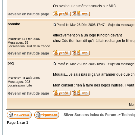
On avait eu les mêmes soucis sur MI:3.
Revenir en haut de page
bonobo
Posté le: Mar 26 Déc 2006 17:47
Sujet du message
effectivement on a un logo Kinoton devant
Inscrit le: 14 Oct 2006
chez Xdc ils m'ont dit qu'il fallait recharger le fil
Messages: 33
Localisation: sud de la france
Revenir en haut de page
proj
Posté le: Mar 26 Déc 2006 18:03
Sujet du message
Mouais... Je sais pas si ça va arranger quelque ch
Inscrit le: 01 Aoû 2006
Messages: 203
Mon conseil : rien à faire des logos inutiles. Il vau
Localisation: Lille
Revenir en haut de page
Mon
Silver Screens Index du Forum
->
Techniq
Page
1
sur
1