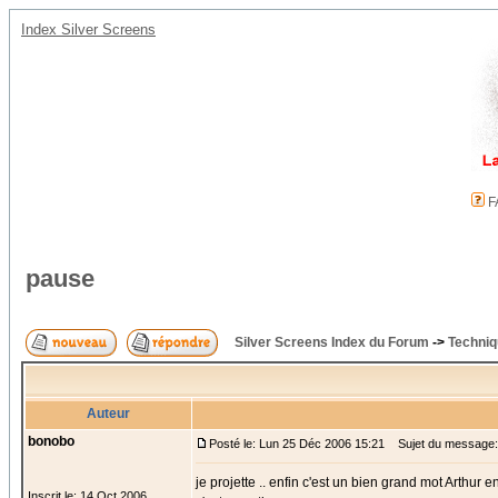
Index Silver Screens
F
pause
Silver Screens Index du Forum
->
Techniq
Auteur
bonobo
Posté le: Lun 25 Déc 2006 15:21
Sujet du message:
je projette .. enfin c'est un bien grand mot Arthur
Inscrit le: 14 Oct 2006