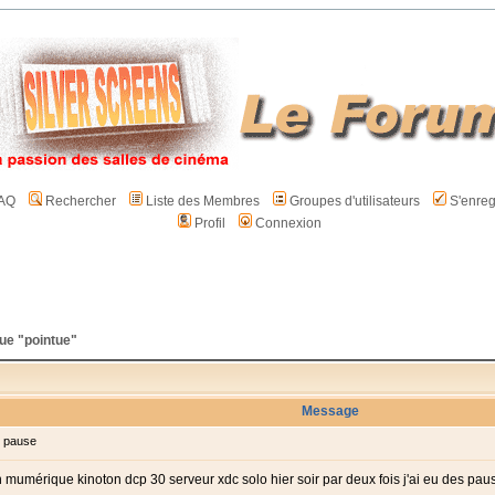
AQ
Rechercher
Liste des Membres
Groupes d'utilisateurs
S'enreg
Profil
Connexion
ue "pointue"
Message
 pause
 en mumérique kinoton dcp 30 serveur xdc solo hier soir par deux fois j'ai eu des pa