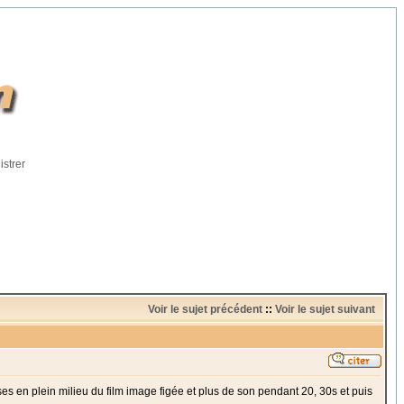
istrer
Voir le sujet précédent
::
Voir le sujet suivant
uses en plein milieu du film image figée et plus de son pendant 20, 30s et puis