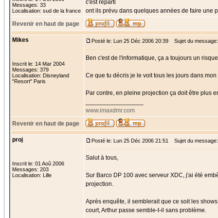
c'est reparti
Messages: 33
ont ils prévu dans quelques années de faire une p
Localisation: sud de la france
Revenir en haut de page
Mikes
Posté le: Lun 25 Déc 2006 20:39
Sujet du message:
Ben c'est de l'informatique, ça a toujours un risqu
Inscrit le: 14 Mar 2004
Messages: 379
Ce que tu décris je le voit tous les jours dans mon
Localisation: Disneyland
"Resort" Paris
Par contre, en pleine projection ça doit être plus 
_________________
www.imaxdmr.com
Revenir en haut de page
proj
Posté le: Lun 25 Déc 2006 21:51
Sujet du message:
Salut à tous,
Inscrit le: 01 Aoû 2006
Messages: 203
Sur Barco DP 100 avec serveur XDC, j'ai été embêt
Localisation: Lille
projection.
Après enquête, il semblerait que ce soit les show
court, Arthur passe semble-t-il sans problème.