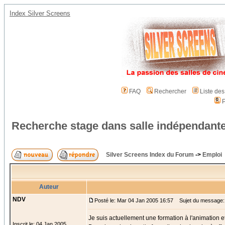
Index Silver Screens
FAQ
Rechercher
Liste de
P
Recherche stage dans salle indépendant
Silver Screens Index du Forum
->
Emploi
Auteur
NDV
Posté le: Mar 04 Jan 2005 16:57
Sujet du message: 
Je suis actuellement une formation à l'animation e
Inscrit le: 04 Jan 2005