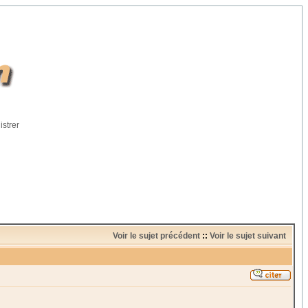
istrer
Voir le sujet précédent
::
Voir le sujet suivant