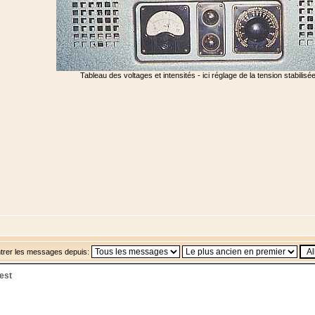
Tableau des voltages et intensités - ici réglage de la tension stabilis
trer les messages depuis:
est