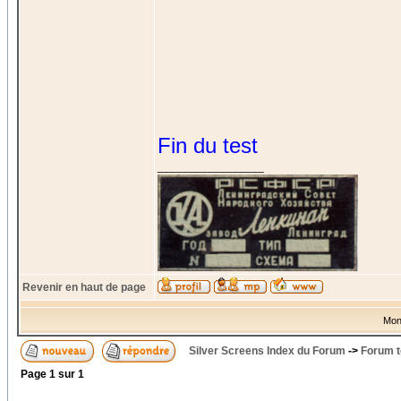
Fin du test
_________________
Revenir en haut de page
Mon
Silver Screens Index du Forum
->
Forum t
Page
1
sur
1