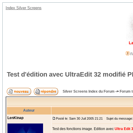
Index Silver Screens
F
Test d'édition avec UltraEdit 32 modifi
Silver Screens Index du Forum
->
Forum t
Auteur
LenKinap
Posté le: Sam 30 Juil 2005 21:21
Sujet du message: T
Test des fonctions image. Edition avec
Ultra Edit 