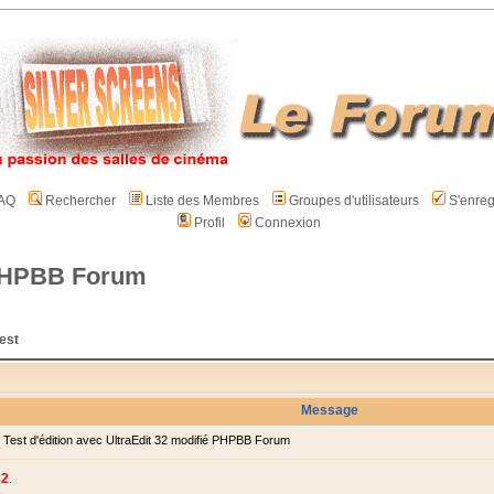
AQ
Rechercher
Liste des Membres
Groupes d'utilisateurs
S'enreg
Profil
Connexion
é PHPBB Forum
est
Message
est d'édition avec UltraEdit 32 modifié PHPBB Forum
32
.