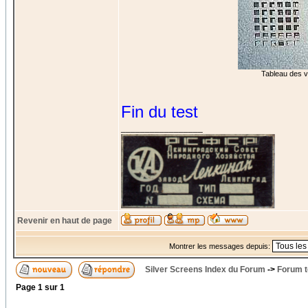
Tableau des vo
Fin du test
_________________
Revenir en haut de page
Montrer les messages depuis:
Silver Screens Index du Forum
->
Forum t
Page
1
sur
1