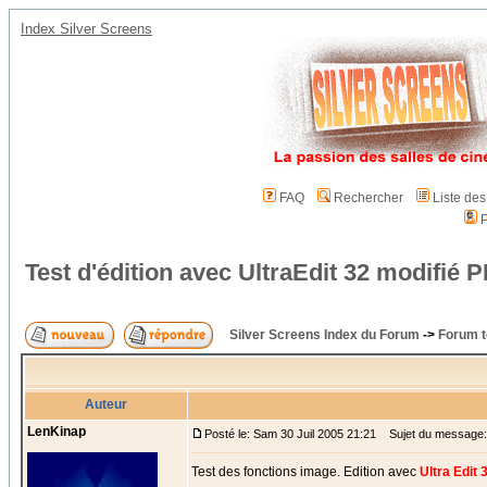
Index Silver Screens
FAQ
Rechercher
Liste de
P
Test d'édition avec UltraEdit 32 modifi
Silver Screens Index du Forum
->
Forum t
Auteur
LenKinap
Posté le: Sam 30 Juil 2005 21:21
Sujet du message: T
Test des fonctions image. Edition avec
Ultra Edit 