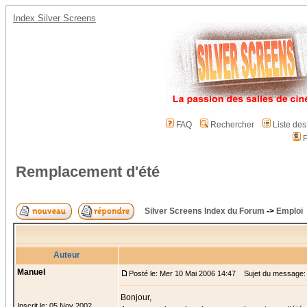
Index Silver Screens
FAQ
Rechercher
Liste de
P
Remplacement d'été
Silver Screens Index du Forum
->
Emploi
Auteur
Manuel
Posté le: Mer 10 Mai 2006 14:47
Sujet du message: 
Bonjour,
Inscrit le: 05 Nov 2002