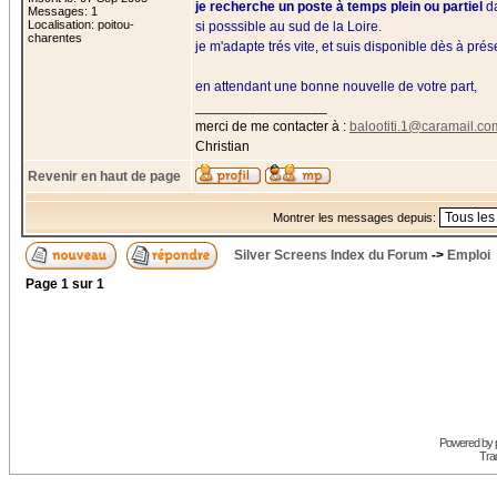
je recherche un poste à temps plein ou partiel
d
Messages: 1
Localisation: poitou-
si posssible au sud de la Loire.
charentes
je m'adapte trés vite, et suis disponible dès à prés
en attendant une bonne nouvelle de votre part,
_________________
merci de me contacter à :
balootiti.1@caramail.co
Christian
Revenir en haut de page
Montrer les messages depuis:
Silver Screens Index du Forum
->
Emploi
Page
1
sur
1
Powered by
Trad