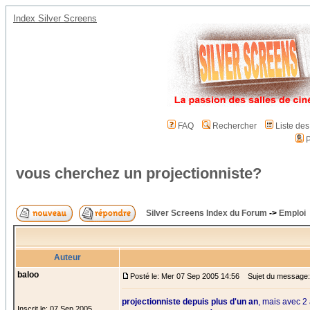
Index Silver Screens
FAQ
Rechercher
Liste de
P
vous cherchez un projectionniste?
Silver Screens Index du Forum
->
Emploi
Auteur
baloo
Posté le: Mer 07 Sep 2005 14:56
Sujet du message: 
projectionniste depuis plus d'un an
, mais avec 2
Inscrit le: 07 Sep 2005