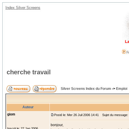
Index Silver Screens
F
cherche travail
Silver Screens Index du Forum
->
Emploi
Auteur
giom
Posté le: Mer 26 Juil 2006 14:41
Sujet du message: c
bonjour,
Inscrit le: 27 Jan 2006