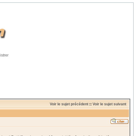
istrer
Voir le sujet précédent
::
Voir le sujet suivant