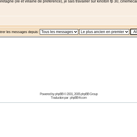
bretagne (ile et villaine de préférence), je sais travailler sur kinoton fp 30, ciném
trer les messages depuis:
Powered by
phpBB
© 2001, 2005 phpBB Group
Traduction par :
phpBB-fr.com