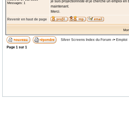
je suis projectionniste et je cherche un emploi en 
Messages: 1
maintenant.
Merci.
Revenir en haut de page
Mon
Silver Screens Index du Forum
->
Emploi
Page
1
sur
1