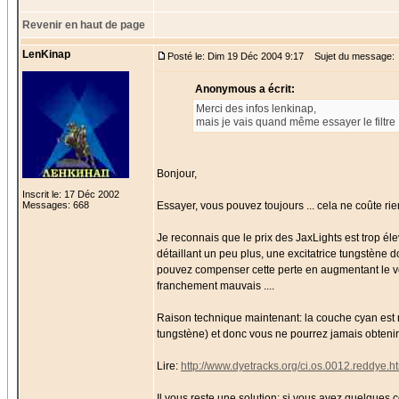
Revenir en haut de page
LenKinap
Posté le: Dim 19 Déc 2004 9:17
Sujet du message:
Anonymous a écrit:
Merci des infos lenkinap,
mais je vais quand même essayer le filtre 
Bonjour,
Inscrit le: 17 Déc 2002
Messages: 668
Essayer, vous pouvez toujours ... cela ne coûte rie
Je reconnais que le prix des JaxLights est trop éle
détaillant un peu plus, une excitatrice tungstène 
pouvez compenser cette perte en augmentant le v
franchement mauvais ....
Raison technique maintenant: la couche cyan est 
tungstène) et donc vous ne pourrez jamais obtenir 
Lire:
http://www.dyetracks.org/ci.os.0012.reddye.h
Il vous reste une solution: si vous avez quelque