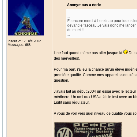
Anonymous a écrit:
...
Et encore merci à Lenkinap pour toutes les
devant le fasceau.Je vais donc me lancer à 
du muet !!
...
Inscrit le: 17 Déc 2002
Messages: 668
Il ne faut quand même pas aller jusque là
Du so
des merveilles).
Pour ma part, j'ai eu la chance qu'un élève ingé
première qualité. Comme mes appareils sont très ra
question.
J'avais fait au début 2004 un essai avec le lecteur
médiocre. Un ami aux USA a fait le test avec un N
Light sans régulateur.
A vous de voir vers quel niveau de qualité vous souh
_________________