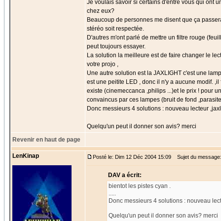
Je voulais savoir si certains d'entre vous qui ont u
chez eux?
Beaucoup de personnes me disent que ça passera ,qu
stéréo soit respectée.
D'autres m'ont parlé de mettre un filtre rouge (fe
peut toujours essayer.
La solution la meilleure est de faire changer le lec
votre projo ,
Une autre solution est la JAXLIGHT c'est une lam
est une peitite LED , donc il n'y a aucune modif. ,i
existe (cinemeccanca ,philips ...)et le prix ! pou
convaincus par ces lampes (bruit de fond ,parasites
Donc messieurs 4 solutions : nouveau lecteur ,jaxli
Quelqu'un peut il donner son avis? merci
Revenir en haut de page
LenKinap
Posté le: Dim 12 Déc 2004 15:09
Sujet du message:
DAV a écrit:
bientot les pistes cyan .
.....
Donc messieurs 4 solutions : nouveau lecteu
Quelqu'un peut il donner son avis? merci