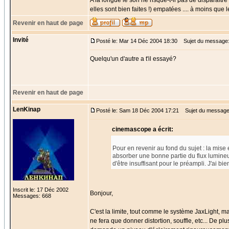
A la longue le son ne risque-t-il pas de disparaîtr
elles sont bien faites !) empatées .... à moins que
Revenir en haut de page
Invité
Posté le: Mar 14 Déc 2004 18:30
Sujet du message
Quelqu'un d'autre a t'il essayé?
Revenir en haut de page
LenKinap
Posté le: Sam 18 Déc 2004 17:21
Sujet du message
cinemascope a écrit:
Pour en revenir au fond du sujet : la mise
absorber une bonne partie du flux lumineux 
d'être insuffisant pour le préampli. J'ai b
Inscrit le: 17 Déc 2002
Bonjour,
Messages: 668
C'est la limite, tout comme le système JaxLight, ma
ne fera que donner distortion, souffle, etc... De pl