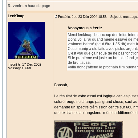
Revenir en haut de page
LenKinap
Posté le: Jeu 23 Déc 2004 18:56
Sujet du message:
Anonymous a écrit:
Merci lenkinap ,beaucoup des infos interr
Donc voila j'ai quand même essayé de mett
vraiment baissé (peut-être 1 à5 db) mais la 
Cette manip a été faite avec pistes argent
C'est vrai que ça risque de ne pas fonctio
Si le problème est juste un bruit de fond ,
de bruit aussi.
Inscrit le: 17 Déc 2002
Voila donc j'attend le prochain film buena 
Messages: 668
Bonsoir,
Le résultat de votre essai est logique car les pist
coloré rouge ne change pas grand chose, sauf au ni
demande un spectre d'émission centré sur 660 nm
une excitatrice au tungstène, même additionnée d'u
_________________