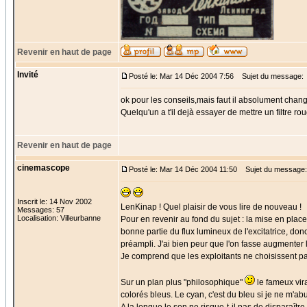
Revenir en haut de page
Invité
Posté le: Mar 14 Déc 2004 7:56
Sujet du message:
ok pour les conseils,mais faut il absolument change
Quelqu'un a t'il dejà essayer de mettre un filtre r
Revenir en haut de page
cinemascope
Posté le: Mar 14 Déc 2004 11:50
Sujet du message:
Inscrit le: 14 Nov 2002
LenKinap ! Quel plaisir de vous lire de nouveau !
Messages: 57
Localisation: Villeurbanne
Pour en revenir au fond du sujet : la mise en plac
bonne partie du flux lumineux de l'excitatrice, donc
préampli. J'ai bien peur que l'on fasse augmenter l
Je comprend que les exploitants ne choisissent pas
Sur un plan plus "philosophique"
le fameux vir
colorés bleus. Le cyan, c'est du bleu si je ne m'ab