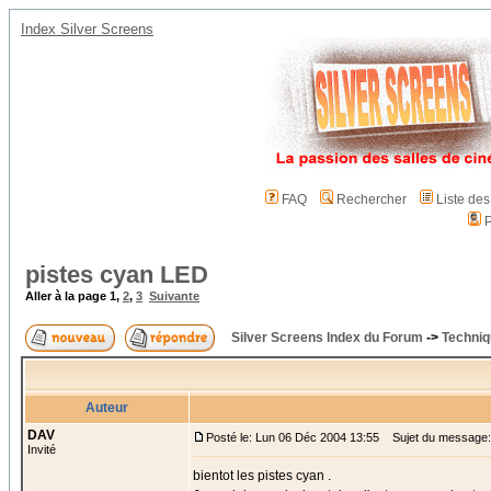
Index Silver Screens
FAQ
Rechercher
Liste de
P
pistes cyan LED
Aller à la page
1
,
2
,
3
Suivante
Silver Screens Index du Forum
->
Techniq
Auteur
DAV
Posté le: Lun 06 Déc 2004 13:55
Sujet du message:
Invité
bientot les pistes cyan .