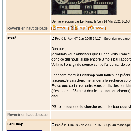
Dernière édition par LenKinap le Ven 14 Mai 2021 16:53; 
Revenir en haut de page
Invité
Posté le: Ven 07 Jan 2005 14:17
Sujet du message:
Bonjour ,
je voulais vous annoncer que Buena vista France v
donc ce qui nous laisse encore 3 mois par rapport 
Voila je tiens ça de source sûr ,je l'ai demandé p
Et encore merci à Lenkinap pour toutes les précisi
fasceau.Je vais donc me lancer à la recherce soit d
Est ce que certains d'entre vous ont ils des combi
(c'est pour le 35 mm à domicile et non en cinema) 
cher !
PS :le lecteur que je cherche est un lecteur pour vi
Revenir en haut de page
LenKinap
Posté le: Dim 09 Jan 2005 14:45
Sujet du message: