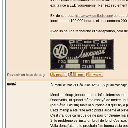
excitatrice à LED vous-même ! Pensez seulement 
Ex. de sources:
http://www.lumileds.com/
et regard
fonctionnera 100 000 heures et consommera 200
Avec un peu de recherche et d'adaptation, cela devr
_________________
Revenir en haut de page
Invité
Posté le: Mar 21 Déc 2004 12:54
Sujet du message
Merci lenkinap ,beaucoup des infos interressantes
Donc voila j'ai quand même essayé de mettre un fi
(peut-être 1 à5 db) mais la surprise est qu'il n'y a p
Cette manip a été faite avec pistes argenté et pist
C'est vrai que ça risque de ne pas fonctionné mais
Si le problème est juste un bruit de fond ,c'est pa
Voila donc j'attend le prochain film buena vista po