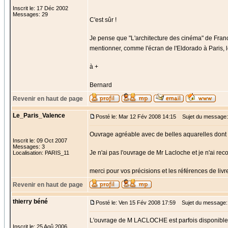
Inscrit le: 17 Déc 2002
Messages: 29
C'est sûr !
Je pense que "L'architecture des cinéma" de Franc
mentionner, comme l'écran de l'Eldorado à Paris, 
à +
Bernard
Revenir en haut de page
Le_Paris_Valence
Posté le: Mar 12 Fév 2008 14:15
Sujet du message:
Ouvrage agréable avec de belles aquarelles dont 
Inscrit le: 09 Oct 2007
Messages: 3
Je n'ai pas l'ouvrage de Mr Lacloche et je n'ai re
Localisation: PARIS_11
merci pour vos précisions et les références de livr
Revenir en haut de page
thierry béné
Posté le: Ven 15 Fév 2008 17:59
Sujet du message:
L'ouvrage de M LACLOCHE est parfois disponible che
Inscrit le: 25 Aoû 2006