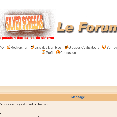
AQ
Rechercher
Liste des Membres
Groupes d'utilisateurs
S'enreg
Profil
Connexion
Message
Voyages au pays des salles obscures
e.