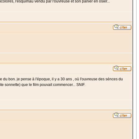
colores, l'esquimau vendu par l'ouvreuse et son panier en osier...
 du bon. je pense à l'époque, il y a 30 ans , où l'ouvreuse des sénces du
ite sonnette) que le film pouvait commencer... SNIF.