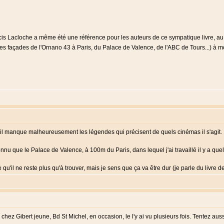
is Lacloche a même été une référence pour les auteurs de ce sympatique livre, au p
les façades de l'Ornano 43 à Paris, du Palace de Valence, de l'ABC de Tours...) à 
il manque malheureusement les légendes qui précisent de quels cinémas il s'agit.
connu que le Palace de Valence, à 100m du Paris, dans lequel j'ai travaillé il y a 
e qu'il ne reste plus qu'à trouver, mais je sens que ça va être dur (je parle du livr
z Gibert jeune, Bd St Michel, en occasion, le l'y ai vu plusieurs fois. Tentez aussi