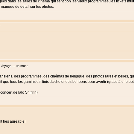
es dans les salles de cinéma qui sent bon les viieux programmes, les tickets multi
n manque de détail sur les photos.
:
Voyage ... un must
risiens, des programmes, des cinémas de belgique, des photos rares et belles, que
t que tous les gamins est finis d'acheter des bonbons pour avertir (grace à une pet
concert de lalo Shiffrin)
t très agréable !