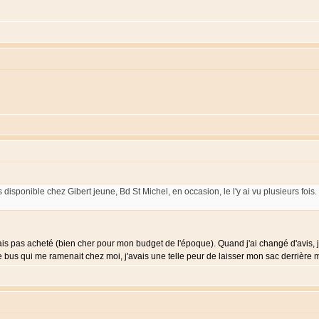
ponible chez Gibert jeune, Bd St Michel, en occasion, le l'y ai vu plusieurs fois. T
e, mais pas acheté (bien cher pour mon budget de l'époque). Quand j'ai changé d'avis
e bus qui me ramenait chez moi, j'avais une telle peur de laisser mon sac derrière m