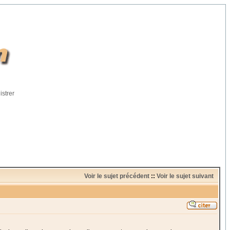
istrer
Voir le sujet précédent
::
Voir le sujet suivant