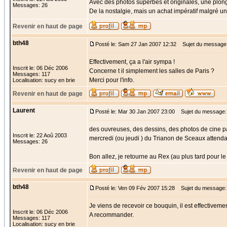
Avec des photos superbes et originales, une plongé
Messages: 26
De la nostalgie, mais un achat impératif malgré u
Revenir en haut de page
bth48
Posté le: Sam 27 Jan 2007 12:32
Sujet du message
Effectivement, ça a l'air sympa !
Inscrit le: 06 Déc 2006
Concerne t il simplement les salles de Paris ?
Messages: 117
Merci pour l'info.
Localisation: sucy en brie
Revenir en haut de page
Laurent
Posté le: Mar 30 Jan 2007 23:00
Sujet du message: 
des ouvreuses, des dessins, des photos de cine pa
Inscrit le: 22 Aoû 2003
mercredi (ou jeudi ) du Trianon de Sceaux attendai
Messages: 26
Bon allez, je retourne au Rex (au plus tard pour le 
Revenir en haut de page
bth48
Posté le: Ven 09 Fév 2007 15:28
Sujet du message:
Je viens de recevoir ce bouquin, il est effectivemen
Inscrit le: 06 Déc 2006
A recommander.
Messages: 117
Localisation: sucy en brie