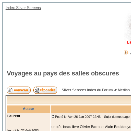
Index Silver Screens
F
Voyages au pays des salles obscures
Silver Screens Index du Forum
->
Medias
Auteur
Laurent
Posté le: Ven 26 Jan 2007 22:43
Sujet du message: 
un très beau livre Olivier Barrot et Alain Bouldouyr
Inscrit le: 22 Aoû 2003