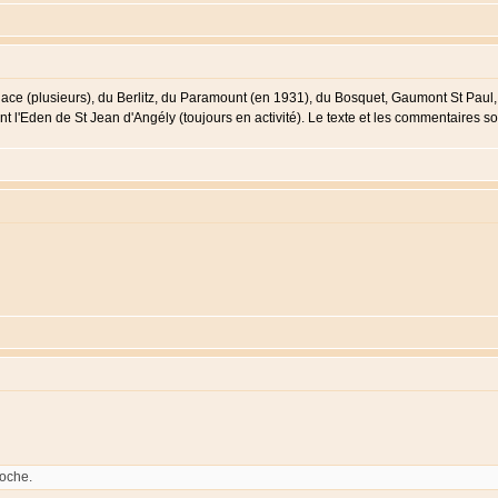
ce (plusieurs), du Berlitz, du Paramount (en 1931), du Bosquet, Gaumont St Paul, d
 l'Eden de St Jean d'Angély (toujours en activité). Le texte et les commentaires so
loche.