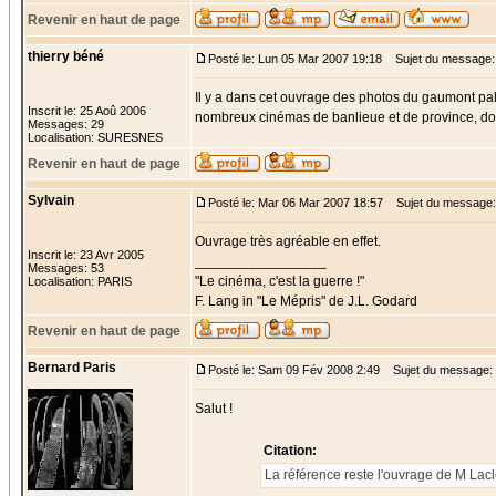
Revenir en haut de page
thierry béné
Posté le: Lun 05 Mar 2007 19:18
Sujet du message:
Il y a dans cet ouvrage des photos du gaumont pala
Inscrit le: 25 Aoû 2006
nombreux cinémas de banlieue et de province, dont
Messages: 29
Localisation: SURESNES
Revenir en haut de page
Sylvain
Posté le: Mar 06 Mar 2007 18:57
Sujet du message:
Ouvrage très agréable en effet.
Inscrit le: 23 Avr 2005
_________________
Messages: 53
"Le cinéma, c'est la guerre !"
Localisation: PARIS
F. Lang in "Le Mépris" de J.L. Godard
Revenir en haut de page
Bernard Paris
Posté le: Sam 09 Fév 2008 2:49
Sujet du message:
Salut !
Citation:
La référence reste l'ouvrage de M Lac