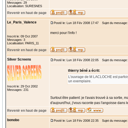
Messages: 29
Localisation: SURESNES
Revenir en haut de page
Le_Paris_Valence
Posté le: Lun 18 Fév 2008 17:47
Sujet du message:
merci pour l'info !
Inscrit le: 09 Oct 2007
Messages: 3
Localisation: PARIS_11
Revenir en haut de page
Silver Screens
Posté le: Lun 18 Fév 2008 22:05
Sujet du message:
thierry béné a écrit:
L'ouvrage de M LACLOCHE est parfois dis
un exemplaire.
Inscrit le: 29 Oct 2002
Messages: 231
Surtout être patient: je l'avais trouvé à sa sorti
d'aujourd'hui, j'vous raconte pas l'angoisse dans l
Revenir en haut de page
bonobo
Posté le: Lun 18 Fév 2008 22:35
Sujet du message: