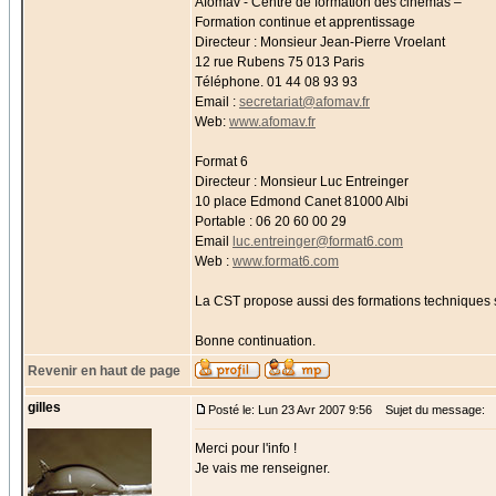
Afomav - Centre de formation des cinémas –
Formation continue et apprentissage
Directeur : Monsieur Jean-Pierre Vroelant
12 rue Rubens 75 013 Paris
Téléphone. 01 44 08 93 93
Email :
secretariat@afomav.fr
Web:
www.afomav.fr
Format 6
Directeur : Monsieur Luc Entreinger
10 place Edmond Canet 81000 Albi
Portable : 06 20 60 00 29
Email
luc.entreinger@format6.com
Web :
www.format6.com
La CST propose aussi des formations techniques 
Bonne continuation.
Revenir en haut de page
gilles
Posté le: Lun 23 Avr 2007 9:56
Sujet du message:
Merci pour l'info !
Je vais me renseigner.