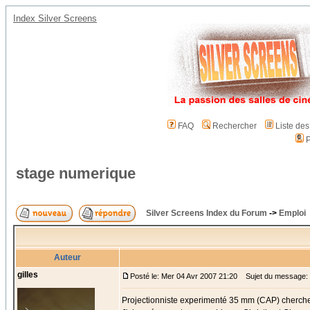
Index Silver Screens
FAQ
Rechercher
Liste de
P
stage numerique
Silver Screens Index du Forum
->
Emploi
Auteur
gilles
Posté le: Mer 04 Avr 2007 21:20
Sujet du message: 
Projectionniste experimenté 35 mm (CAP) cherche