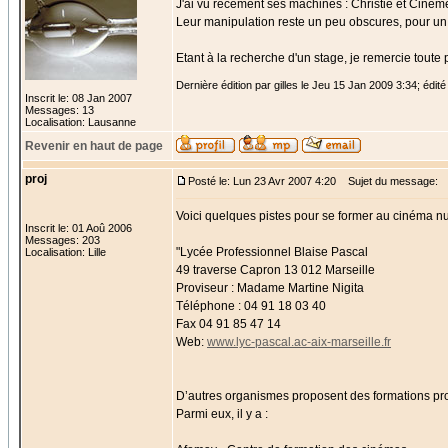
J'ai vu récement ses machines : Christie et Cinem
Leur manipulation reste un peu obscures, pour un n
Etant à la recherche d'un stage, je remercie toute
Dernière édition par gilles le Jeu 15 Jan 2009 3:34; édité 
Inscrit le: 08 Jan 2007
Messages: 13
Localisation: Lausanne
Revenir en haut de page
proj
Posté le: Lun 23 Avr 2007 4:20
Sujet du message:
Voici quelques pistes pour se former au cinéma num
Inscrit le: 01 Aoû 2006
Messages: 203
"Lycée Professionnel Blaise Pascal
Localisation: Lille
49 traverse Capron 13 012 Marseille
Proviseur : Madame Martine Nigita
Téléphone : 04 91 18 03 40
Fax 04 91 85 47 14
Web:
www.lyc-pascal.ac-aix-marseille.fr
D’autres organismes proposent des formations profe
Parmi eux, il y a :