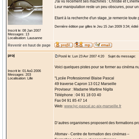
J'ai vu récement ses machines : Christie et Cinem
Leur manipulation reste un peu obscures, pour un n
Etant à la recherche d'un stage, je remercie toute
Dernière édition par gilles le Jeu 15 Jan 2009 3:34; édité 
Inscrit le: 08 Jan 2007
Messages: 13
Localisation: Lausanne
Revenir en haut de page
proj
Posté le: Lun 23 Avr 2007 4:20
Sujet du message:
Voici quelques pistes pour se former au cinéma num
Inscrit le: 01 Aoû 2006
Messages: 203
"Lycée Professionnel Blaise Pascal
Localisation: Lille
49 traverse Capron 13 012 Marseille
Proviseur : Madame Martine Nigita
Téléphone : 04 91 18 03 40
Fax 04 91 85 47 14
Web:
www.lyc-pascal.ac-aix-marseille.fr
D’autres organismes proposent des formations profe
Afomav - Centre de formation des cinémas –