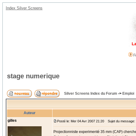
Index Silver Screens
F
stage numerique
Silver Screens Index du Forum
->
Emploi
Auteur
gilles
Posté le: Mer 04 Avr 2007 21:20
Sujet du message: 
Projectionniste experimenté 35 mm (CAP) cherche