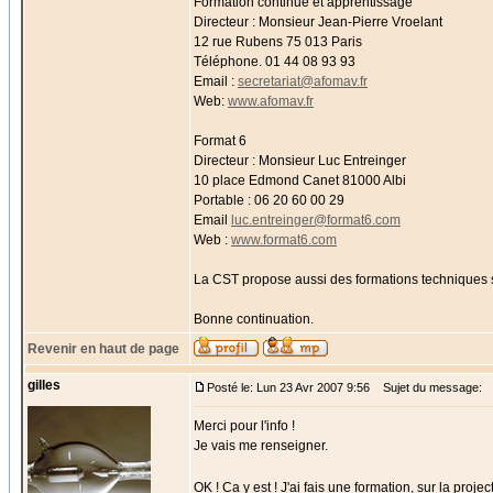
Formation continue et apprentissage
Directeur : Monsieur Jean-Pierre Vroelant
12 rue Rubens 75 013 Paris
Téléphone. 01 44 08 93 93
Email :
secretariat@afomav.fr
Web:
www.afomav.fr
Format 6
Directeur : Monsieur Luc Entreinger
10 place Edmond Canet 81000 Albi
Portable : 06 20 60 00 29
Email
luc.entreinger@format6.com
Web :
www.format6.com
La CST propose aussi des formations techniques 
Bonne continuation.
Revenir en haut de page
gilles
Posté le: Lun 23 Avr 2007 9:56
Sujet du message:
Merci pour l'info !
Je vais me renseigner.
OK ! Ca y est ! J'ai fais une formation, sur la pro