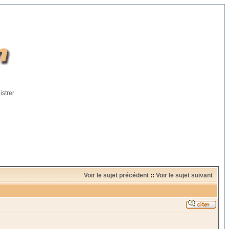
istrer
Voir le sujet précédent
::
Voir le sujet suivant