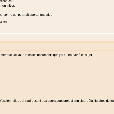
eccanica .
on initier.
 personne qui pourrait aporter une aide.
2 fois
érique. Je vous joins les documents que j'ai pu trouver à ce sujet :
ssionnelles qui s’adressent aux opérateurs projectionnistes, déjà titulaires de leur