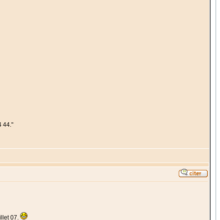
 44."
llet 07.