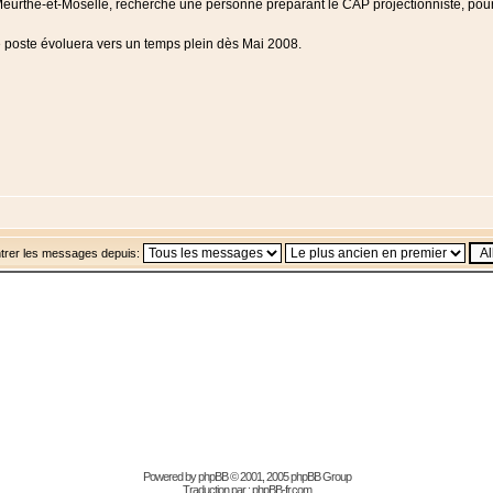
eurthe-et-Moselle, recherche une personne préparant le CAP projectionniste, pour 
le poste évoluera vers un temps plein dès Mai 2008.
trer les messages depuis:
Powered by
phpBB
© 2001, 2005 phpBB Group
Traduction par :
phpBB-fr.com