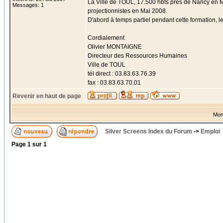
La Ville de TOUL, 17.500 hbts près de Nancy en M
Messages: 1
projectionnistes en Mai 2008.
D'abord à temps partiel pendant cette formation, 
Cordialement
Olivier MONTAIGNE
Directeur des Ressources Humaines
Ville de TOUL
tél direct : 03.83.63.76.39
fax : 03.83.63.70.01
Revenir en haut de page
Mon
Silver Screens Index du Forum
->
Emploi
Page
1
sur
1