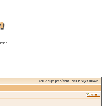
istrer
Voir le sujet précédent
::
Voir le sujet suivant