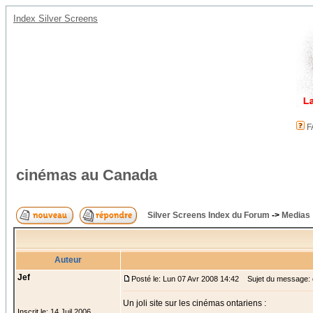
Index Silver Screens
F
cinémas au Canada
Silver Screens Index du Forum
->
Medias
Auteur
Jef
Posté le: Lun 07 Avr 2008 14:42
Sujet du message: 
Un joli site sur les cinémas ontariens :
Inscrit le: 14 Juil 2006