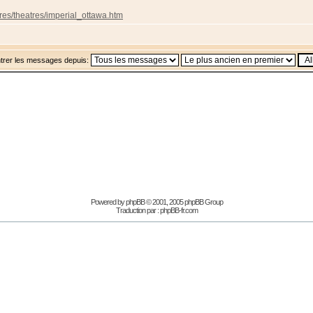
tres/theatres/imperial_ottawa.htm
trer les messages depuis:
Powered by
phpBB
© 2001, 2005 phpBB Group
Traduction par :
phpBB-fr.com