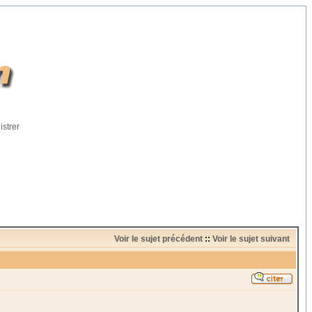
istrer
Voir le sujet précédent
::
Voir le sujet suivant