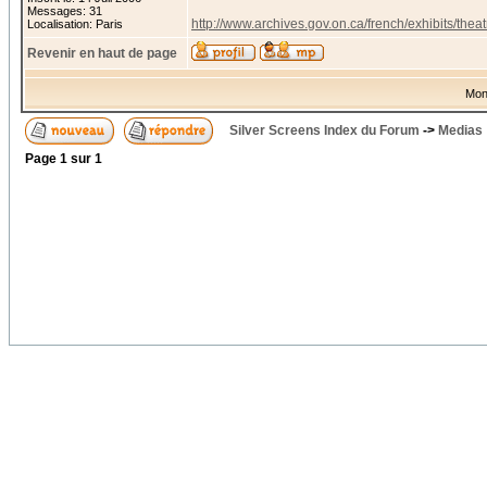
Messages: 31
http://www.archives.gov.on.ca/french/exhibits/thea
Localisation: Paris
Revenir en haut de page
Mon
Silver Screens Index du Forum
->
Medias
Page
1
sur
1